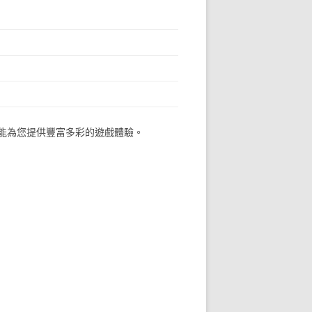
能為您提供豐富多彩的遊戲體驗。