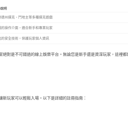
勢說明
供德州撲克、鬥地主等多種撲克遊戲
暢的操作介面，適合新手和專業玩家
進的安全技術，保護玩家個人資訊
室絕對是不可錯過的線上娛樂平台。無論您是新手還是資深玩家，這裡都
讓新玩家可以輕鬆入場。以下是詳細的註冊指南：