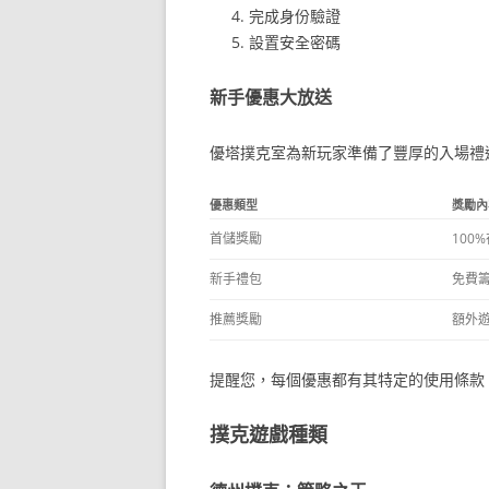
完成身份驗證
設置安全密碼
新手優惠大放送
優塔撲克室為新玩家準備了豐厚的入場禮
優惠類型
獎勵內
首儲獎勵
100
新手禮包
免費
推薦獎勵
額外
提醒您，每個優惠都有其特定的使用條款
撲克遊戲種類