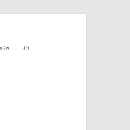
務投資
其他
關於我們
聯絡我們
條款和條件
隱私政策