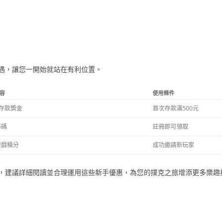
遇，讓您一開始就站在有利位置。
容
使用條件
%存款獎金
首次存款滿500元
籌碼
註冊即可領取
遊戲積分
成功邀請新玩家
，建議詳細閱讀並合理運用這些新手優惠，為您的撲克之旅增添更多樂趣