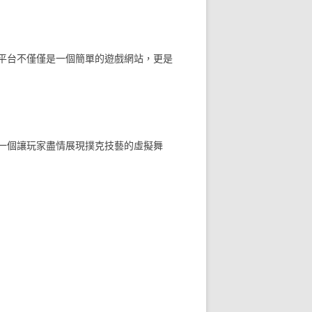
平台不僅僅是一個簡單的遊戲網站，更是
一個讓玩家盡情展現撲克技藝的虛擬舞