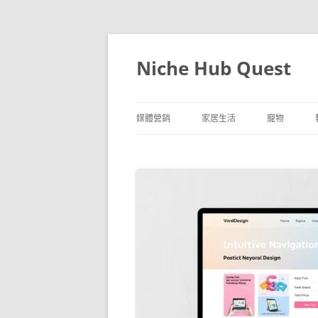
跳
至
主
Niche Hub Quest
要
內
容
媒體營銷
家居生活
寵物