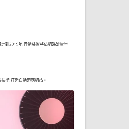
o預計到2019年,行動裝置將佔網路流量半
片技術,打造自動適應網站。