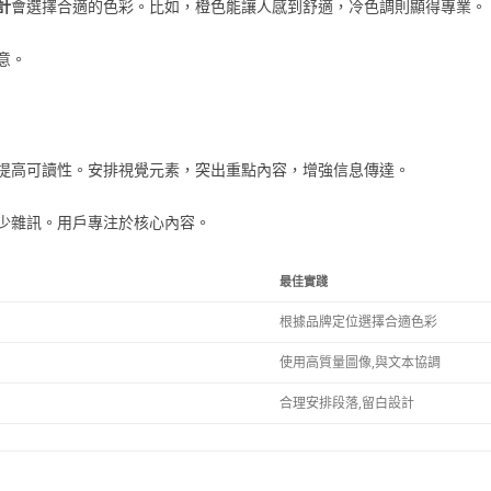
計
會選擇合適的色彩。比如，橙色能讓人感到舒適，冷色調則顯得專業。
意。
提高可讀性。安排視覺元素，突出重點內容，增強信息傳達。
少雜訊。用戶專注於核心內容。
最佳實踐
根據品牌定位選擇合適色彩
使用高質量圖像,與文本協調
合理安排段落,留白設計