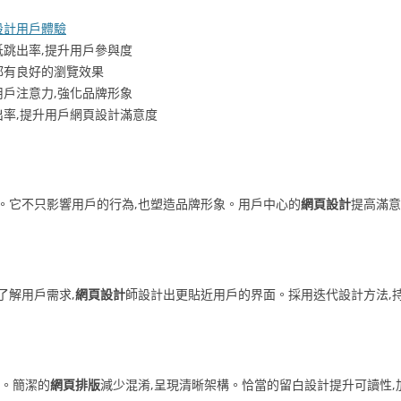
設計用戶體驗
跳出率,提升用戶參與度
都有良好的瀏覽效果
戶注意力,強化品牌形象
率,提升用戶網頁設計滿意度
。它不只影響用戶的行為,也塑造品牌形象。用戶中心的
網頁設計
提高滿意
了解用戶需求,
網頁設計
師設計出更貼近用戶的界面。採用迭代設計方法,
度。簡潔的
網頁排版
減少混淆,呈現清晰架構。恰當的留白設計提升可讀性,