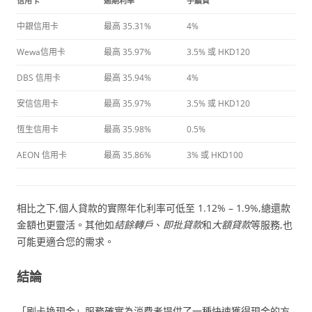
信用卡
逾期利率
手續費
中銀信用卡
最高 35.31%
4%
Wewa信用卡
最高 35.97%
3.5% 或 HKD120
DBS 信用卡
最高 35.94%
4%
安信信用卡
最高 35.97%
3.5% 或 HKD120
恆生信用卡
最高 35.98%
0.5%
AEON 信用卡
最高 35.86%
3% 或 HKD100
相比之下,個人貸款的實際年化利率可低至 1.12% – 1.9%,總還款
金額也更靈活。其他如
結餘轉戶
、
即批貸款
和
大額貸款
等服務,也
可能更適合您的需求。
結論
「刷卡換現金」服務確實為消費者提供了一種快速獲得現金的方