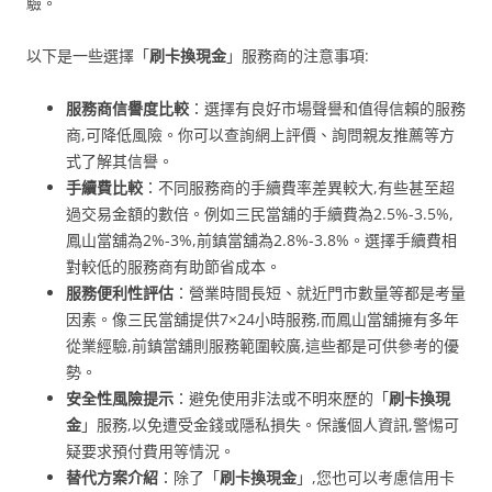
驗。
以下是一些選擇「
刷卡換現金
」服務商的注意事項:
服務商信譽度比較
：選擇有良好市場聲譽和值得信賴的服務
商,可降低風險。你可以查詢網上評價、詢問親友推薦等方
式了解其信譽。
手續費比較
：不同服務商的手續費率差異較大,有些甚至超
過交易金額的數倍。例如三民當舖的手續費為2.5%-3.5%,
鳳山當舖為2%-3%,前鎮當舖為2.8%-3.8%。選擇手續費相
對較低的服務商有助節省成本。
服務便利性評估
：營業時間長短、就近門市數量等都是考量
因素。像三民當舖提供7×24小時服務,而鳳山當舖擁有多年
從業經驗,前鎮當舖則服務範圍較廣,這些都是可供參考的優
勢。
安全性風險提示
：避免使用非法或不明來歷的「
刷卡換現
金
」服務,以免遭受金錢或隱私損失。保護個人資訊,警惕可
疑要求預付費用等情況。
替代方案介紹
：除了「
刷卡換現金
」,您也可以考慮信用卡