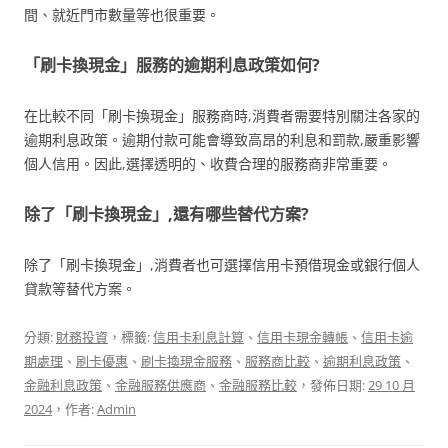
間、就近門市數量等也很重要。
「刷卡換現金」服務的逾期利息政策如何?
在比較不同「刷卡換現金」服務商時,消費者需要特別關注各家的
逾期利息政策。逾期付款可能會導致高昂的利息和罰款,嚴重影響
個人信用。因此,選擇透明的、收費合理的服務商非常重要。
除了「刷卡換現金」,還有哪些替代方案?
除了「刷卡換現金」,消費者也可選擇信用卡預借現金或銀行個人
貸款等替代方案。
分類:
財務投資
，標籤:
信用卡利息計算
、
信用卡現金轉帳
、
信用卡逾
期處理
、
刷卡優惠
、
刷卡換現金服務
、
服務商比較
、
逾期利息政策
、
金融利息政策
、
金融服務供應商
、
金融服務比較
，發佈日期:
29 10 月
2024
，作者:
Admin