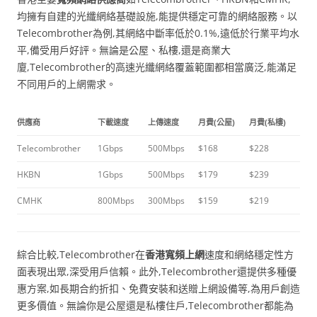
均擁有自建的光纖網絡基礎設施,能提供穩定可靠的網絡服務。以
Telecombrother為例,其網絡中斷率低於0.1%,遠低於行業平均水
平,備受用戶好評。無論是公屋、私樓,還是商業大
廈,Telecombrother的高速光纖網絡覆蓋範圍都相當廣泛,能滿足
不同用戶的上網需求。
供應商
下載速度
上傳速度
月費(公屋)
月費(私樓)
Telecombrother
1Gbps
500Mbps
$168
$228
HKBN
1Gbps
500Mbps
$179
$239
CMHK
800Mbps
300Mbps
$159
$219
綜合比較,Telecombrother在
香港寬頻上網
速度和網絡穩定性方
面表現出眾,深受用戶信賴。此外,Telecombrother還提供多種優
惠方案,如長期合約折扣、免費安裝和送贈上網設備等,為用戶創造
更多價值。無論你是公屋還是私樓住戶,Telecombrother都能為