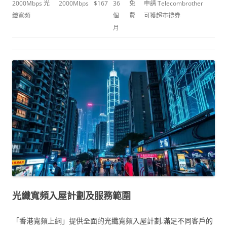
2000Mbps 光
2000Mbps
$167
36
免
申請 Telecombrother
纖寬頻
個
費
可獲超市禮券
月
光纖寬頻入屋計劃及服務範圍
「香港寬頻上網」提供全面的光纖寬頻入屋計劃,滿足不同客戶的