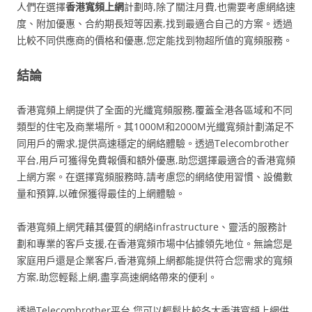
人們在選擇
香港寬頻上網
計劃時,除了關注月費,也需要考慮網絡速
度、附加優惠、合約期長短等因素,找到最適合自己的方案。透過
比較不同供應商的價格和優惠,您定能找到物超所值的寬頻服務。
結論
香港寬頻上網提供了全面的光纖寬頻服務,覆蓋全港各區域和不同
類型的住宅及商業場所。其1000M和2000M光纖寬頻計劃滿足不
同用戶的需求,提供高速穩定的網絡體驗。透過Telecombrother
平台,用戶可獲得免費報價和額外優惠,助您選擇最適合的香港寬頻
上網方案。在選擇寬頻服務時,請考慮您的網絡使用習慣、設備數
量和預算,以確保獲得最佳的上網體驗。
香港寬頻上網凭藉其優質的網絡infrastructure、靈活的服務計
劃和專業的客戶支援,在香港寬頻市場中佔據領先地位。無論您是
家庭用戶還是企業客戶,香港寬頻上網都能提供符合您需求的寬頻
方案,助您輕鬆上網,盡享高速網絡帶來的便利。
透過Telecombrother平台,您可以輕鬆比較各大香港寬頻上網供