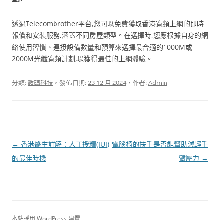
透過Telecombrother平台,您可以免費獲取香港寬頻上網的即時
報價和安裝服務,涵蓋不同房屋類型。在選擇時,您應根據自身的網
絡使用習慣、連接設備數量和預算來選擇最合適的1000M或
2000M光纖寬頻計劃,以獲得最佳的上網體驗。
分類:
數碼科技
，發佈日期:
23 12 月 2024
，作者:
Admin
文
←
香港醫生詳解：人工授精(IUI)
電腦椅的扶手是否能幫助減輕手
章
的最佳時機
臂壓力
→
導
覽
本站採用 WordPress 建置