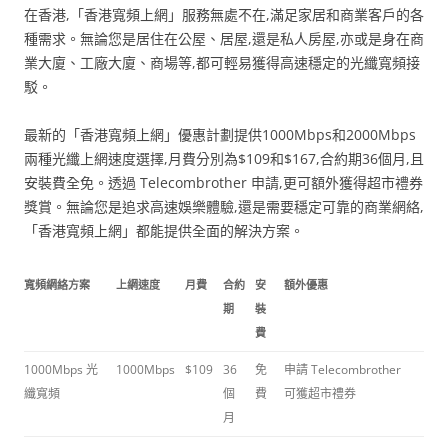
在香港,「香港寬頻上網」服務無處不在,滿足家居和商業客戶的各
種需求。無論您是居住在公屋、居屋,還是私人房屋,亦或是身在商
業大廈、工廠大廈、商場等,都可輕易獲得高速穩定的光纖寬頻接
駁。
最新的「香港寬頻上網」優惠計劃提供1000Mbps和2000Mbps
兩種光纖上網速度選擇,月費分別為$109和$167,合約期36個月,且
安裝費全免。透過 Telecombrother 申請,更可額外獲得超市禮券
獎賞。無論您是追求高速娛樂體驗,還是需要穩定可靠的商業網絡,
「香港寬頻上網」都能提供全面的解決方案。
寬頻網絡方案
上網速度
月費
合約
安
額外優惠
期
裝
費
1000Mbps 光
1000Mbps
$109
36
免
申請 Telecombrother
纖寬頻
個
費
可獲超市禮券
月