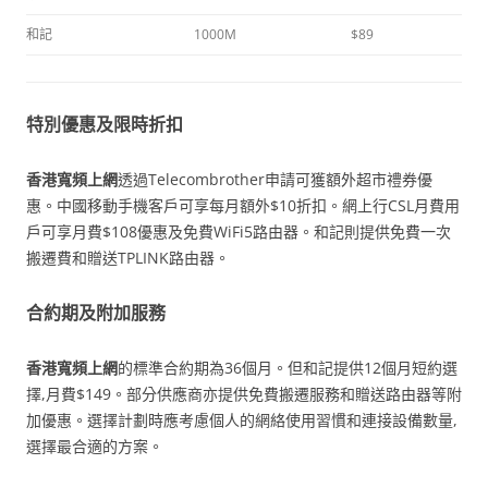
和記
1000M
$89
特別優惠及限時折扣
香港寬頻上網
透過Telecombrother申請可獲額外超市禮券優
惠。中國移動手機客戶可享每月額外$10折扣。網上行CSL月費用
戶可享月費$108優惠及免費WiFi5路由器。和記則提供免費一次
搬遷費和贈送TPLINK路由器。
合約期及附加服務
香港寬頻上網
的標準合約期為36個月。但和記提供12個月短約選
擇,月費$149。部分供應商亦提供免費搬遷服務和贈送路由器等附
加優惠。選擇計劃時應考慮個人的網絡使用習慣和連接設備數量,
選擇最合適的方案。