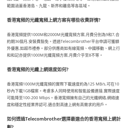
範圍涵蓋香港島、九龍、新界和離島等各區域。
香港寬頻的光纖寬頻上網方案有哪些收費詳情?
香港寬頻提供1000M和2000M光纖寬頻方案,月費分別為9和7,合
約期36個月,安裝費豁免。透過Telecombrother平台申請可獲額
外優惠,如超市禮券。部分供應商如有線寬頻、中國移動、網上行
和和記亦提供1000M光纖寬頻方案,月費介乎至8不等。
香港寬頻的光纖上網速度如何?
香港寬頻1000M光纖寬頻的實際下載速度約為125 MB/s,可在10
秒內下載1GB檔案。考慮多人同時使用和智能設備連接,實際速度
可能降至100-200 Mbps。香港寬頻擁有自己的光纖網絡,網絡速
度和穩定性經業界認可,適合對高速上網有高需求的用戶。
如何透過Telecombrother選擇最適合的香港寬頻上網計
劃?