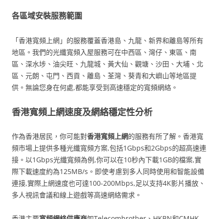
各區域安裝服務範圍
「香港寬頻上網」的服務覆蓋香港島、九龍、新界和離島等所有
地區。我們的光纖寬頻入屋服務可在中西區、灣仔、東區、南
區、深水埗、油尖旺、九龍城、黃大仙、觀塘、沙田、大埔、北
區、元朗、屯門、西貢、離島、荃灣、葵青和大嶼山等地區提
供。無論您身在何處,都能享受到高速穩定的寬頻網絡。
香港寬頻上網速度及網絡穩定性分析
作為香港居民，你可能對
香港寬頻上網
的服務有所了解。香港寬
頻市場上提供多種光纖寬頻方案,包括1Gbps和2Gbps的超高速連
接。以1Gbps光纖寬頻為例,你可以在10秒內下載1GB的檔案,實
際下載速度約為125MB/s。即使考慮到多人同時使用和智能設備
連接,實際上網速度也可達100-200Mbps,足以支持4K影片播放、
多人視訊會議和線上遊戲等高速網絡需求。
香港主要
寬頻網絡供應商
如Telecombrother、HKBN和CMHK,