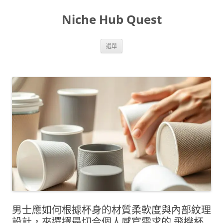
跳
至
Niche Hub Quest
主
要
內
容
選單
男士應如何根據杯身的材質柔軟度與內部紋理
設計，來選擇最切合個人感官需求的 飛機杯