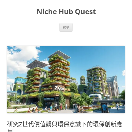
跳
至
Niche Hub Quest
主
要
內
容
選單
研究Z世代價值觀與環保意識下的環保創新應
用