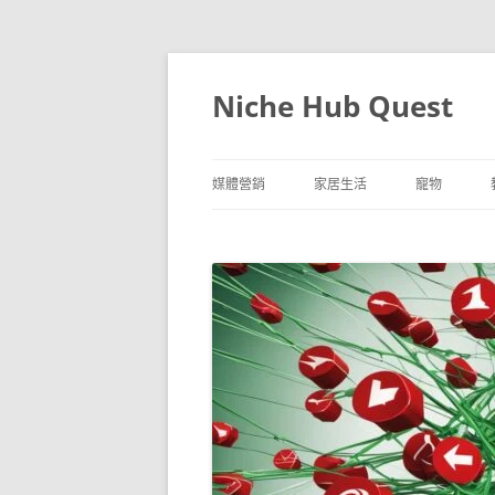
跳
至
主
Niche Hub Quest
要
內
容
媒體營銷
家居生活
寵物