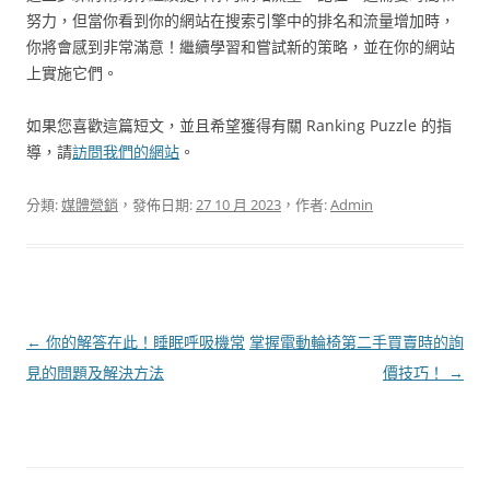
努力，但當你看到你的網站在搜索引擎中的排名和流量增加時，
你將會感到非常滿意！繼續學習和嘗試新的策略，並在你的網站
上實施它們。
如果您喜歡這篇短文，並且希望獲得有關 Ranking Puzzle 的指
導，請
訪問我們的網站
。
分類:
媒體營銷
，發佈日期:
27 10 月 2023
，作者:
Admin
文
←
你的解答在此！睡眠呼吸機常
掌握電動輪椅第二手買賣時的詢
章
見的問題及解決方法
價技巧！
→
導
覽