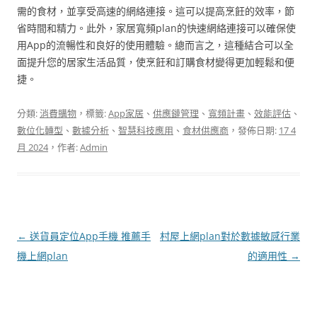
需的食材，並享受高速的網絡連接。這可以提高烹飪的效率，節
省時間和精力。此外，家居寬頻plan的快速網絡連接可以確保使
用App的流暢性和良好的使用體驗。總而言之，這種結合可以全
面提升您的居家生活品質，使烹飪和訂購食材變得更加輕鬆和便
捷。
分類:
消費購物
，標籤:
App家居
、
供應鏈管理
、
寬頻計畫
、
效能評估
、
數位化轉型
、
數據分析
、
智慧科技應用
、
食材供應商
，發佈日期:
17 4
月 2024
，作者:
Admin
文
←
送貨員定位App手機 推薦手
村屋上網plan對於數據敏感行業
章
機上網plan
的適用性
→
導
覽