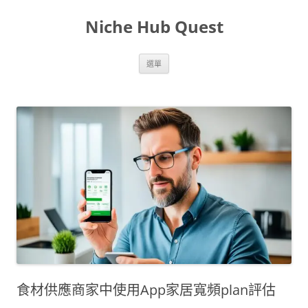
跳
至
Niche Hub Quest
主
要
內
容
選單
食材供應商家中使用App家居寬頻plan評估