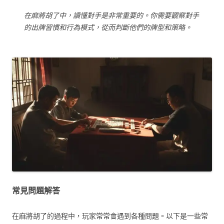
在麻將胡了中，讀懂對手是非常重要的。你需要觀察對手
的出牌習慣和行為模式，從而判斷他們的牌型和策略。
常見問題解答
在麻將胡了的過程中，玩家常常會遇到各種問題。以下是一些常