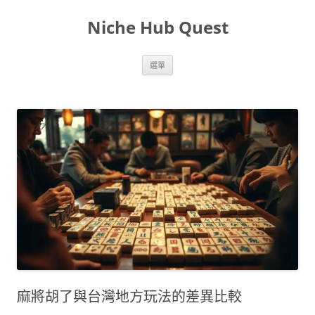
跳
至
Niche Hub Quest
主
要
內
容
選單
麻將胡了與台灣地方玩法的差異比較