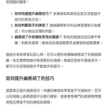
見問題的解答：
如何快速提升麻將技巧？
多練習和與其他玩家交流是提升
技巧的有效方法。
如何判斷對手的牌型？
通過觀察對手的出牌習慣和行為模
式，可以做出合理的判斷。
麻將胡了中有哪些常見的錯誤？
常見的錯誤包括記牌不準
確、判斷失誤等，避免這些錯誤需要多加練習和經驗積累。
通過分享和學習玩家心得，您可以更好地理解麻將胡了的遊戲精
髓，並在實際遊戲中取得更好的成績。無論您是新手還是高手，
都可以在這個過程中不斷進步和提升。
如何提升麻將胡了的技巧
想要真正提升麻將技巧，持續的練習和學習是不可或缺的。您可
以利用線上麻將遊戲平台進行練習，或者使用專門的麻將教學應
用程式學習不同的牌型和策略。