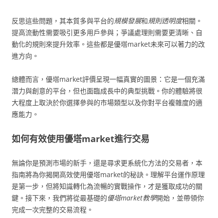
反思這些問題，其本質多與平台的
規模發展
和
規則透明度
相關。
提高流動性需要吸引更多用戶參與；爭議處理則需要更清晰、自
動化的規則來提升效率。這些都是優塔market未來可以著力的改
進方向。
總體而言，優塔market評價呈現一幅真實的圖景：它是一個充滿
潛力與創意的平台，但也面臨成長中的典型挑戰。你的體驗將很
大程度上取決於你選擇參與的市場類型以及你對平台複雜度的適
應能力。
如何有效使用優塔market進行交易
無論你是預測市場的新手，還是尋求更系統化方法的交易者，本
指南將為你揭開高效使用優塔market的秘訣。理解平台運作原理
是第一步，但將知識轉化為流暢的實戰操作，才是獲取成功的關
鍵。接下來，我們將從最基礎的
優塔market教學
開始，並帶領你
完成一次完整的交易流程。