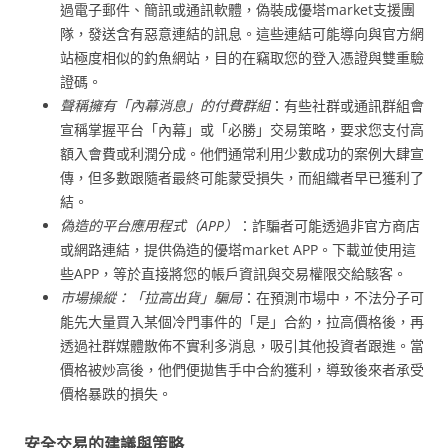
過電子郵件、簡訊或通訊軟體，偽裝成優塔market支援團
隊，發送含有惡意連結的訊息。這些連結可能導向與官方網
站極度相似的釣魚網站，目的在竊取您的登入憑證與雙重驗
證碼。
聲稱擁有「內幕消息」的付費群組
：有些社群或通訊群組會
宣稱掌握平台「內幕」或「必勝」交易策略，要求您支付高
額入會費或利潤分成。他們通常利用少數成功的案例大肆宣
傳，但多數跟隨者最終可能蒙受損失，而組織者早已獲利了
結。
偽造的平台應用程式（APP）
：詐騙者可能透過非官方商店
或網路連結，提供偽造的優塔market APP。下載並使用這
些APP，等於直接將您的帳戶資訊與交易權限交給駭客。
市場操縱：「拉高出貨」騙局
：在預測市場中，不法分子可
能先大量買入某個冷門事件的「是」合約，拉高價格後，再
透過社群媒體散佈不實利多消息，吸引其他投資者跟進。當
價格被炒高後，他們便拋售手中合約獲利，導致後來者承受
價格暴跌的損失。
安全交易的建議與策略