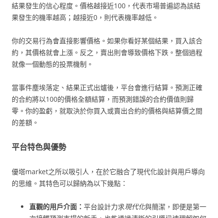
結果發生的信心程度。價格越接近100，代表市場普遍認為該結
果發生的機率越高；越接近0，則代表機率越低。
你的交易行為會直接影響價格。如果你看好某個結果，買入該合
約，其價格就會上漲。反之，賣出則會導致價格下跌。整個過程
就像一個動態的投票機制。
當事件塵埃落定、結果正式出爐後，平台會進行結算。預測正確
的合約將以100的價格全額結算，而預測錯誤的合約價值則歸
零。你的盈虧，就取決於你買入或賣出合約的價格與結算價之間
的差額。
平台特色與優勢
優塔market之所以吸引人，在於它融合了現代化設計與用戶導向
的思維。其特色可以歸納為以下幾點：
直觀的用戶介面：
平台設計力求
現代化
與簡潔，即便是第一