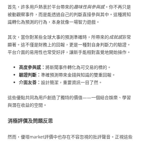
首先，許多用戶熱衷於平台帶來的
趣味性與參與感
。你不再只是
被動觀察事件，而是能透過自己的判斷直接參與其中。這種將知
識轉化為預測的行為，本身就像一場智力遊戲。
其次，當你對某些全球大事的預測準確時，所帶來的
成就感
非常
顯著。這不僅是財務上的回報，更是一種對自身判斷力的驗證。
平台介面的易用性也常受好評，讓新手能相對直覺地開始操作。
高度參與感：
將新聞事件轉化為可交易的標的。
驗證判斷：
準確預測帶來金錢與知識的雙重回報。
介面友善：
設計簡潔，重要資訊一目了然。
這些優點共同為用戶創造了獨特的價值——一個結合娛樂、學習
與潛在收益的空間。
消極評價及問題反思
然而，優塔market評價中也存在不容忽視的批評聲音。正視這些