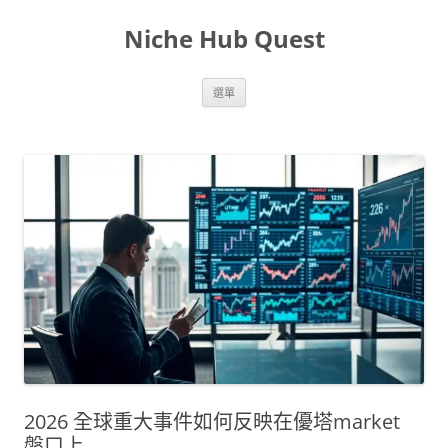
跳
至
Niche Hub Quest
主
要
內
容
選單
2026 全球重大事件如何反映在優塔market
盤口上