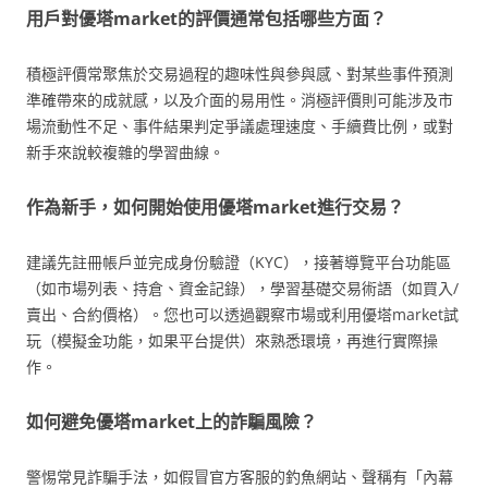
用戶對優塔market的評價通常包括哪些方面？
積極評價常聚焦於交易過程的趣味性與參與感、對某些事件預測
準確帶來的成就感，以及介面的易用性。消極評價則可能涉及市
場流動性不足、事件結果判定爭議處理速度、手續費比例，或對
新手來說較複雜的學習曲線。
作為新手，如何開始使用優塔market進行交易？
建議先註冊帳戶並完成身份驗證（KYC），接著導覽平台功能區
（如市場列表、持倉、資金記錄），學習基礎交易術語（如買入/
賣出、合約價格）。您也可以透過觀察市場或利用優塔market試
玩（模擬金功能，如果平台提供）來熟悉環境，再進行實際操
作。
如何避免優塔market上的詐騙風險？
警惕常見詐騙手法，如假冒官方客服的釣魚網站、聲稱有「內幕