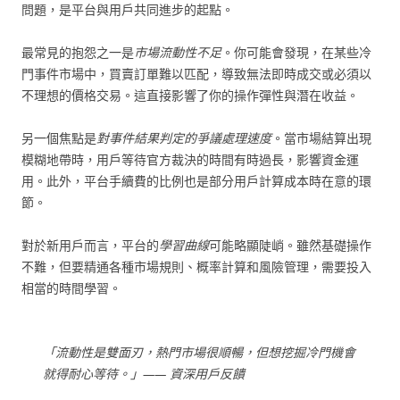
問題，是平台與用戶共同進步的起點。
最常見的抱怨之一是
市場流動性不足
。你可能會發現，在某些冷
門事件市場中，買賣訂單難以匹配，導致無法即時成交或必須以
不理想的價格交易。這直接影響了你的操作彈性與潛在收益。
另一個焦點是
對事件結果判定的爭議處理速度
。當市場結算出現
模糊地帶時，用戶等待官方裁決的時間有時過長，影響資金運
用。此外，平台手續費的比例也是部分用戶計算成本時在意的環
節。
對於新用戶而言，平台的
學習曲線
可能略顯陡峭。雖然基礎操作
不難，但要精通各種市場規則、概率計算和風險管理，需要投入
相當的時間學習。
「流動性是雙面刃，熱門市場很順暢，但想挖掘冷門機會
就得耐心等待。」—— 資深用戶反饋