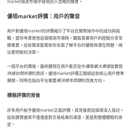
market預測市場中發現別人忽略的機會。
優塔market評價：用戶的聲音
用戶對優塔market的評價揭示了平台在實際操作中的成功與挑
戰。當你考慮使用這個預測市場時，聽取真實用戶的經驗分享至
關重要。這些聲音能幫助你全面了解平台的優勢與潛在問題，做
出更明智的決策。
一個平台的價值，最終體現在用戶能否從中
獲取最大價值
並實現
快速訪問所需
的資訊。優塔market評價正圍繞這些核心用戶標準
展開，同時也指向平台需要
解決根本問題
的改進方向。
積極評價的背後
許多用戶給予優塔market正面評價，其背後原因值得深入探討。
這些讚賞通常不僅僅是對交易結果的滿意，更是對整體體驗的肯
定。