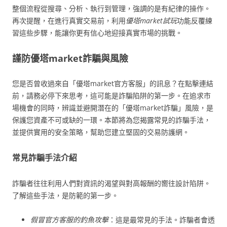
整個流程從搜尋、分析、執行到管理，強調的是有紀律的操作。
再次提醒，在進行真實交易前，利用
優塔market試玩
功能反覆練
習這些步驟，能讓你更有信心地迎接真實市場的挑戰。
謹防優塔market詐騙與風險
您是否曾收過來自「優塔market官方客服」的訊息？在點擊連結
前，請務必停下來思考，這可能是詐騙陷阱的第一步。在追求市
場機會的同時，辨識並避開潛在的「優塔market詐騙」風險，是
保護您資產不可或缺的一環。本節將為您揭露常見的詐騙手法，
並提供實用的安全策略，幫助您建立堅固的交易防護網。
常見詐騙手法介紹
詐騙者往往利用人們對資訊的渴望與對高報酬的嚮往設計陷阱。
了解這些手法，是防範的第一步。
假冒官方客服的釣魚攻擊
：這是最常見的手法。詐騙者會透