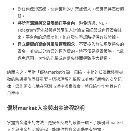
對任何保證高額、快速獲利的方案或個人，都應保持高度懷
疑。
將所有溝通與交易限縮在平台內
：避免透過LINE、
Telegram等外部管道與陌生人討論交易細節或進行資金往
來。平台內的記錄功能，能在發生爭議時提供有效證據。
建立健康的資金與風險管理觀念
：不要投入無法承受損失的
資金，並嘗試分散您的預測標的。這不僅是投資策略，也能
避免您因一次性的詐騙或判斷失誤而導致重大虧損。
總而言之，面對「優塔market詐騙」風險，主動的知識武裝與被
動的防護措施同樣重要。透過理解詐騙模式並執行嚴格的安全紀
律，您能更安心地在預測市場中探索機會，將風險牢牢控管在自
己手中。
優塔market入金與出金流程說明
掌握資金進出的方法，是安全交易的最後一環。了解優塔market
入金與出金的明確流程，能讓你對資金流動更有把握。