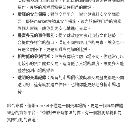
次接觸預測市場的新手，也能透過清晰的引導迅速理解如何
操作。良好的
用戶體驗
是留住用戶的關鍵。
嚴謹的安全保障：
對於交易平台，資金與資料安全至關重
要。優塔market強調其安全措施，致力於保護用戶的資產
與個人資訊，讓你能更安心地進行交易。
豐富多元的事件類別：
從全球政經大事到流行文化趨勢，平
台提供多樣化的盤口，滿足不同興趣用戶的需求，讓交易不
只是金融操作，更是知識與見解的比拼。
相對低的參與門檻：
與許多傳統金融市場不同，你通常可以
用較小的資金開始交易，這降低了入場的難度，讓更多人能
體驗預測市場的樂趣。
透明的交易記錄：
所有的市場價格波動和交易歷史都是公開
透明的，這有助於建立信任，也讓你能更好地分析市場趨
勢。
綜合來看，優塔market不僅是一個交易場所，更是一個匯集群體
智慧的資訊平台。它讓對未來有想法的你，有一個將洞察轉化為
實際行動的管道。