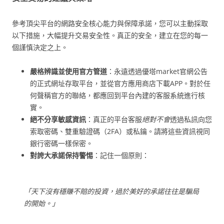
參考頂尖平台的網路安全核心能力與保障承諾，您可以主動採取
以下措施，大幅提升交易安全性。真正的安全，建立在您的每一
個謹慎決定之上。
嚴格辨識並使用官方管道
：永遠透過優塔market官網公告
的正式網址存取平台，並從官方應用商店下載APP。對於任
何聲稱官方的聯絡，都應回到平台內建的客服系統進行核
實。
絕不分享敏感資訊
：真正的平台客服
絕對不會
透過私訊向您
索取密碼、雙重驗證碼（2FA）或私鑰。請將這些資訊視同
銀行密碼一樣保密。
對誇大承諾保持警惕
：記住一個原則：
「天下沒有穩賺不賠的投資，過於美好的承諾往往是騙局
的開始。」