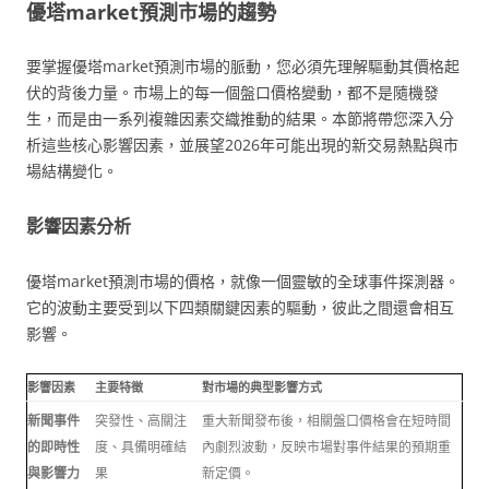
優塔market預測市場的趨勢
要掌握優塔market預測市場的脈動，您必須先理解驅動其價格起
伏的背後力量。市場上的每一個盤口價格變動，都不是隨機發
生，而是由一系列複雜因素交織推動的結果。本節將帶您深入分
析這些核心影響因素，並展望2026年可能出現的新交易熱點與市
場結構變化。
影響因素分析
優塔market預測市場的價格，就像一個靈敏的全球事件探測器。
它的波動主要受到以下四類關鍵因素的驅動，彼此之間還會相互
影響。
影響因素
主要特徵
對市場的典型影響方式
新聞事件
突發性、高關注
重大新聞發布後，相關盤口價格會在短時間
的即時性
度、具備明確結
內劇烈波動，反映市場對事件結果的預期重
與影響力
果
新定價。