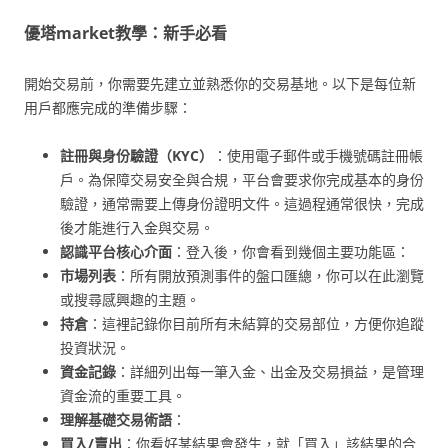
優塔market教學：新手必看
開始交易前，你需要先建立並熟悉你的交易基地。以下是每位新
用戶都應完成的準備步驟：
註冊與身份驗證（KYC）
：使用電子郵件或手機號碼註冊帳
戶。為保障交易安全與合規，平台會要求你完成基本的身份
驗證，通常需要上傳身份證明文件。這過程通常很快，完成
後才能進行入金與交易。
認識平台核心介面
：登入後，你會看到幾個主要功能區：
市場列表
：所有開放預測事件的盤口匯總，你可以在此瀏覽
或搜尋感興趣的主題。
持倉
：這裡記錄你目前所有未結算的交易部位，方便你追蹤
投資狀況。
資金記錄
：詳細列出每一筆入金、出金及交易損益，是管理
資金流的重要工具。
理解基礎交易術語
：
買入/賣出
：你看好某結果會發生，就「買入」該結果的合