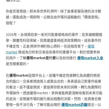
你是否曾想過，對未來世界的
預判
，除了是專家報告裡的冰冷數
據，還能成為一場即時、公開且由市場共識驅動的「價值發現」
過程？
2026年，全球將迎來一系列可能重塑格局的事件：從多國關鍵選
舉、顛覆性科技突破，到奧運盛事與經濟政策轉向。這些事件的
不確定性，正是
預測市場
的核心燃料。在這個背景下，
優塔
market
將成為分析和交易這些事件的重要平台。對於想要參與
的用戶，了解
優塔market是什麼
以及如何進行
優塔market入金
是至關重要的。
在
優塔market
這類平台上，這種不確定性被轉化為具體的預測
合約盤口。交易者透過買入或賣出合約，來表達自己對事件結果
的看法。這不僅是預測，更是將你對未來的洞察，轉化為實際的
市場操作。透過優塔market，參與者能夠更清晰地看到未來可能
的走向，並根據市場的變化做出相應的決策。然而，投資者也需
警惕一些不法行為，了解可能出現的
優塔market詐騙
情況，以