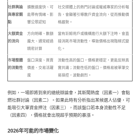
社群輿論
擴散速度快、可
社交媒體上的熱門討論或權威專家的分析報
與專家觀
能帶有情緒、影
告，會顯著引導散戶資金流向，從而推動價
點
響公眾認知
格趨勢。
大額資金
方向明確、數額
當有巨鯨用戶或機構進行大額下注時，會直
的流向
龐大、通常經過
接消耗市場流動性，導致價格出現階梯式變
精密計算
化。
市場整體
盤口深度、買賣
流動性高的盤口，價格更穩定，更能反映真
的流動性
價差、交易活躍
實共識；流動性低的盤口，價格易被單筆交
度
易操控，波動劇烈。
例如，一場即將到來的總統辯論會，其新聞熱度（因素一）會點
燃社群討論（因素二）。如果此時有分析指出某候選人佔優，可
能吸引大筆資金押注（因素三），而該盤口若本身流動性不足
（因素四），價格就會出現超乎預期的暴漲。
2026年可能的市場變化