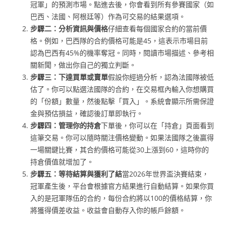
冠軍」的預測市場。點進去後，你會看到所有參賽國家（如
巴西、法國、阿根廷等）作為可交易的結果選項。
步驟二：分析資訊與價格
仔細查看每個國家合約的當前價
格。例如，巴西隊的合約價格可能是45，這表示市場目前
認為巴西有45%的機率奪冠。同時，閱讀市場描述、參考相
關新聞，做出你自己的獨立判斷。
步驟三：下達買單或賣單
假設你經過分析，認為法國隊被低
估了。你可以點選法國隊的合約，在交易框內輸入你想購買
的「份額」數量，然後點擊「買入」。系統會顯示所需保證
金與預估損益，確認後訂單即執行。
步驟四：管理你的持倉
下單後，你可以在「持倉」頁面看到
這筆交易。你可以隨時關注價格變動。如果法國隊之後贏得
一場關鍵比賽，其合約價格可能從30上漲到60，這時你的
持倉價值就增加了。
步驟五：等待結算與獲利了結
當2026年世界盃決賽結束，
冠軍產生後，平台會根據官方結果進行自動結算。如果你買
入的是冠軍隊伍的合約，每份合約將以100的價格結算，你
將獲得價差收益。收益會自動存入你的帳戶餘額。