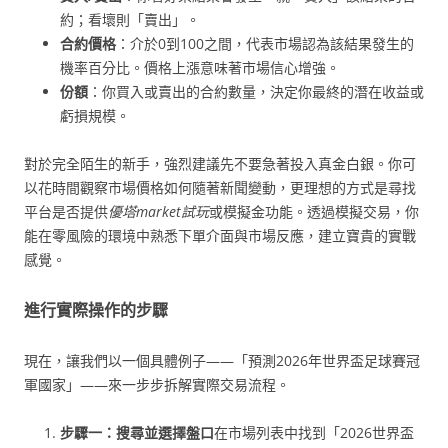
約；看壞則「賣出」。
合約價格
：介於0到100之間，代表市場認為該結果發生的
機率百分比。價格上漲意味著市場信心增強。
份額
：你買入或賣出的合約數量，決定你最終的潛在收益或
虧損規模。
對於完全陌生的新手，強烈建議先不要急著投入真金白銀。你可
以花時間觀察市場價格如何隨著新聞變動，更理想的方式是尋找
平台是否提供
優塔market試玩
或模擬金功能。透過模擬交易，你
能在零風險的環境中熟悉下單介面與市場反應，建立寶貴的實戰
感覺。
進行實際操作的步驟
現在，讓我們以一個具體例子——「預測2026年世界盃足球賽冠
軍國家」——來一步步拆解實際交易流程。
步驟一：搜尋並選擇盤口
在市場列表中找到「2026世界盃