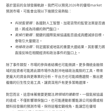
基於當前的全球發展軌跡，我們可以預見2026年的優塔market
預測市場，可能會出現以下幾類交易熱點：
科技監管類
：各國對人工智慧、加密貨幣的監管法案是否通
過，將成為持續的熱門盤口。
氣候行動類
：關鍵的國際氣候協議能否達成具體減排目標，
會吸引大量關注。
地緣政治類
：特定國家或地區的重要大選結果，其影響力將
直接反映在相關經濟和政治事件的盤口上。
除了事件類型，市場的參與者結構也可能微調。更多傳統金融領
域的投資者可能將此類市場作為對沖地緣政治風險的工具，帶來
更龐大的資金與更專業的分析。平台方也可能順應趨勢，推出更
複雜的衍生性交易工具，讓資深用戶有更多策略選擇。
對您而言，這意味著需要更關注
跨領域的連動性
。一個氣候協議
的達成，不僅影響環保盤口，也可能連動影響能源公司股價或相
關科技發展的預測市場。保持這種宏觀視角，能讓您在優塔