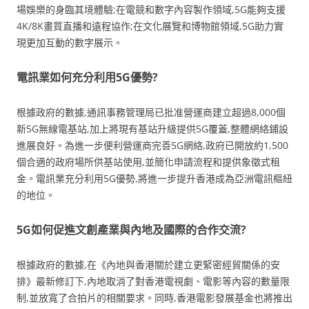
場娛樂的身臨其境體驗;在電競和數字內容製作領域,5G能夠支援
4K/8K畫質直播和遠程協作;在文化展覽和博物館領域,5G助力實
現更加互動的數字展示。
電訊業如何充分利用5G優勢?
根據政府的數據,通訊事務管理局已批准營運商建立超過8,000個
新5G無線電基站,加上將現有基站升級提供5G覆蓋,整體網絡鋪設
進展良好。為進一步便利營運商完善5G網絡,政府已開放約1,500
個合適的政府場所供基站使用,並簡化申請流程和提供象徵式租
金。電訊業充分利用5G優勢,將進一步提升香港成為亞洲電訊樞紐
的地位。
5G如何促進文創產業與內地及國際的合作交流?
根據政府的數據,在《內地與香港關於建立更緊密經貿關係的安
排》最新修訂下,內地取消了對香港電視劇、電影等內容的數量限
制,並放寬了合拍片的相關要求。同時,香港電影發展基金也將推出