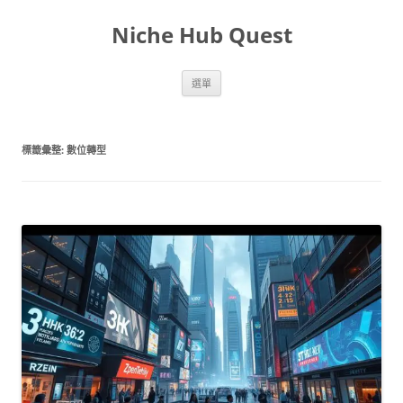
跳
至
Niche Hub Quest
主
要
內
容
選單
標籤彙整:
數位轉型