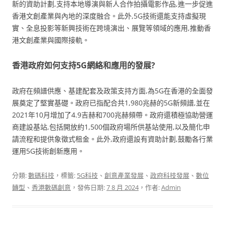
新的資助計劃,支持本地導演與新人合作拍攝電影作品,進一步促進
香港文創產業與內地的深度融合。此外,5G技術還能支持虛擬現
實、全息投影等新興技術在跨境演出、展覽等領域的應用,推動香
港文創產業與國際接軌。
香港政府如何支持5G網絡和應用的發展?
政府在頻譜供應、基建配套及政策支持方面,為5G在香港的全面發
展奠定了堅實基礎。政府已指配合共1,980兆赫的5G新頻譜,並在
2021年10月增加了4.9吉赫和700兆赫頻帶。政府還積極協助營運
商建設基站,包括開放約1,500個政府場所供基站使用,以及簡化申
請流程和提供象徵式租金。此外,政府還設有資助計劃,鼓勵各行業
運用5G技術創新應用。
分類:
數碼科技
，標籤:
5G科技
、
創意產業發展
、
政府科技發展
、
數位
轉型
、
香港數碼創意
，發佈日期:
7 8 月 2024
，作者:
Admin