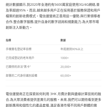
統計數據顯示,到2020年全港約有5600萬家庭使用3G/4G網絡,普
及率超過95%。而且,越來越多用戶正在採用基於服務保證和用戶
檔案的創新收費模式。電信運營商正善用這一優勢,與行業領導者
合作,整合數字服務,提升自身的數字諮詢和規劃能力,為大眾市場
創新注入新動力。
指標
數據
手機實名登記率目標
年底達到90%以上
已完成登記的老年用戶
1000+
已關停的非法”黑卡”
20,000+
部署的二代身份識別設備
60,000+
電信運營商正在探索如何利用 3HK 月費計劃與邊緣計算技術的融
合,為大眾消費者提供差異化的服務。未來,我們可以期待看到更多
創新應用和個性化的產品套餐,滿足香港市場不同用戶群體的需