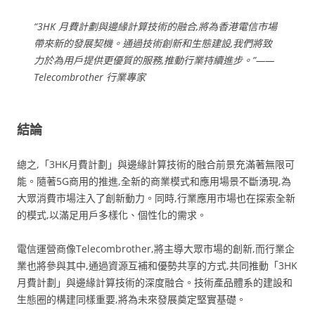
“3HK 月費計劃與邊緣計算技術的融合,將為香港電信市場
帶來新的發展契機。通過技術創新和生態建設,我們將致
力於為用戶提供更優質的服務,推動行業持續進步。”——
Telecombrother 行業專家
結論
總之,「3HK月費計劃」與邊緣計算技術的融合前景充滿著無限可
能。隨著5G商用的推進,全新的商業模式和應用場景不斷湧現,為
大眾消費市場注入了創新動力。同時,行業應用市場也在探索全新
的模式,以滿足用戶多樣化、個性化的需求。
電信運營商像Telecombrother,將主導大眾市場的創新,而行業企
業也將參與其中,通過資源互補和優勢共享的方式,共同推動「3HK
月費計劃」與邊緣計算技術的深度融合。技術產品體系的建設和
生態圈的構建同樣重要,將為未來發展奠定堅實基礎。