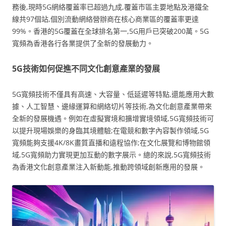
務後,現時5G網絡覆蓋率已超過九成,覆蓋市區主要地點及港鐵全
線共97個站,個別流動網絡營辦商在核心商業區的覆蓋率更達
99%。香港的5G覆蓋在全球排名第一,5G用戶已突破200萬。5G
寬頻為香港各行各業提供了全新的發展動力。
5G技術如何促進不同文化創意產業的發展
5G寬頻技術不僅具有高速、大容量、低延遲等特點,還能應用大數
據、人工智慧、邊緣運算和網絡切片等技術,為文化創意產業帶來
全新的發展機遇。例如在虛擬實境和擴增實境領域,5G寬頻技術可
以提升現場娛樂的身臨其境體驗;在電競和數字內容製作領域,5G
寬頻能夠支援4K/8K畫質直播和遠程協作;在文化展覽和博物館領
域,5G寬頻助力實現更加互動的數字展示。總的來說,5G寬頻技術
為香港文化創意產業注入新動能,推動跨領域創新應用的發展。