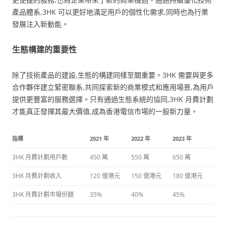
產品體系,3HK 可以更好地滿足用戶的個性化需求,同時也為行業
發展注入新動能。
生態構建的重要性
除了技術產品的建設,生態的構建同樣至關重要。3HK 需要與更多
合作夥伴建立緊密聯系,共同探索新的商業模式和應用場景,為用戶
提供更豐富的服務選擇。只有通過生態系統的協同,3HK 月費計劃
才能真正發揮其最大價值,成為香港電信市場的一股新力量。
指標
2021 年
2022 年
2023 年
3HK 月費計劃用戶數
450 萬
550 萬
650 萬
3HK 月費計劃收入
120 億港元
150 億港元
180 億港元
3HK 月費計劃市場份額
35%
40%
45%