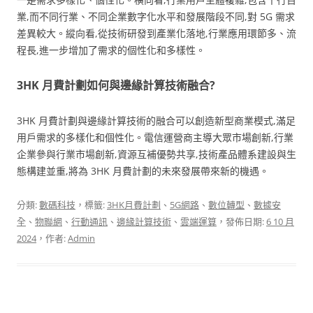
業,而不同行業、不同企業數字化水平和發展階段不同,對 5G 需求
差異較大。縱向看,從技術研發到產業化落地,行業應用環節多、流
程長,進一步增加了需求的個性化和多樣性。
3HK 月費計劃如何與邊緣計算技術融合?
3HK 月費計劃與邊緣計算技術的融合可以創造新型商業模式,滿足
用戶需求的多樣化和個性化。電信運營商主導大眾市場創新,行業
企業參與行業市場創新,資源互補優勢共享,技術產品體系建設與生
態構建並重,將為 3HK 月費計劃的未來發展帶來新的機遇。
分類:
數碼科技
，標籤:
3HK月費計劃
、
5G網路
、
數位轉型
、
數據安
全
、
物聯網
、
行動通訊
、
邊緣計算技術
、
雲端運算
，發佈日期:
6 10 月
2024
，作者:
Admin