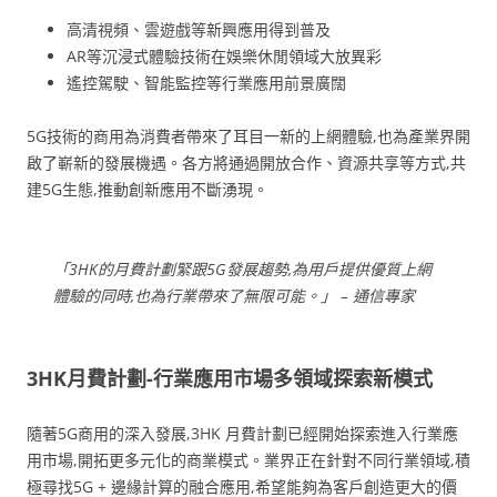
高清視頻、雲遊戲等新興應用得到普及
AR等沉浸式體驗技術在娛樂休閒領域大放異彩
遙控駕駛、智能監控等行業應用前景廣闊
5G技術的商用為消費者帶來了耳目一新的上網體驗,也為產業界開
啟了嶄新的發展機遇。各方將通過開放合作、資源共享等方式,共
建5G生態,推動創新應用不斷湧現。
「3HK的月費計劃緊跟5G發展趨勢,為用戶提供優質上網
體驗的同時,也為行業帶來了無限可能。」 – 通信專家
3HK月費計劃-行業應用市場多領域探索新模式
隨著5G商用的深入發展,3HK 月費計劃已經開始探索進入行業應
用市場,開拓更多元化的商業模式。業界正在針對不同行業領域,積
極尋找5G + 邊緣計算的融合應用,希望能夠為客戶創造更大的價