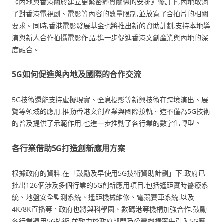
《內地與香港關於建立更緊密經貿關係的安排》修訂下,內地取消
了對香港電視劇、電影等內容的數量限制,並放寬了合拍片的相關
要求。同時,香港電影發展基金也將推出新的資助計劃,支持本地導
演與新人合作拍攝電影作品,進一步促進香港文創產業與內地的深
度融合。
5G如何促進與內地及國際的合作交流
5G技術還能支持虛擬現實、全息投影等新興技術在跨境演出、展
覽等領域的應用,推動香港文創產業與國際接軌。這不僅為5G技術
的普及提供了示範作用,也進一步推動了各行業的數字化轉型。
各行業借助5G打造創新應用方案
根據政府的資料,在「鼓勵及早使用5G技術資助計劃」下,政府已
批出126個涉及多個行業的5G創新應用項目,包括遙距實時醫療系
統、地盤安全監測系統、遙距機械維修、電競賽車系統,以及
4K/8K直播等。政府也將與科學園、數碼港等機構加強合作,鼓勵
各行業運用5G技術,並致力於政府部門及公營機構率先引入5G應