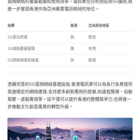
寬頻網絡的覆蓋範圍和使用效率。電訊業充分利用這些5G優勢,將
進一步鞏固香港作為亞洲重要電訊樞紐的地位。
指標
香港
亞洲其他地區
5G基站密度
高
較低
5G網絡覆蓋範圍
廣
有限
5G網絡頻寬和速度
快
較慢
憑藉完善的5G寬頻網絡基礎設施,香港電訊業可以為各行各業提供
高速穩定的網絡連接,支持更多創新應用的發展,如遠程醫療、自動
駕駛、虛擬實境等。這不僅可以提升香港的整體競爭力,也將進一
步推動文化創意產業的轉型升級。