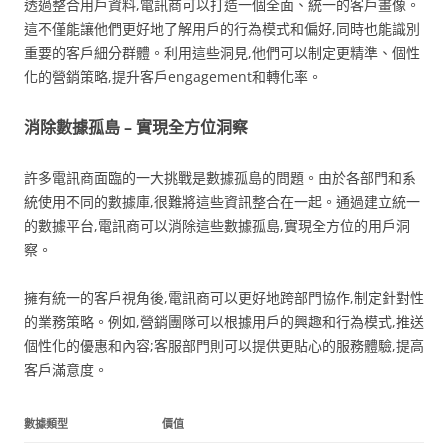
透過整合用戶資料,電訊商可以打造一個全面、統一的客戶畫像。
這不僅能讓他們更好地了解用戶的行為模式和偏好,同時也能識別
重要的客戶細分群體。利用這些洞見,他們可以制定更精準、個性
化的營銷策略,提升客戶engagement和轉化率。
消除數據孤島 – 實現全方位洞察
許多電訊商面臨的一大挑戰是數據孤島的問題。由於各部門和系
統使用不同的數據庫,很難將這些資訊整合在一起。通過建立統一
的數據平台,電訊商可以消除這些數據孤島,實現全方位的用戶洞
察。
擁有統一的客戶視角後,電訊商可以更好地跨部門協作,制定針對性
的業務策略。例如,營銷團隊可以根據用戶的興趣和行為模式,推送
個性化的優惠和內容;客服部門則可以提供更貼心的服務體驗,提高
客戶滿意度。
數據類型
價值