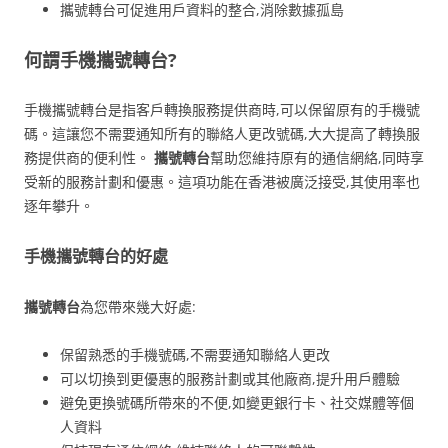
攜號轉台可促進用戶資料的整合,消除數據孤島
何謂手機攜號轉台?
手機攜號轉台是指客戶轉換服務提供商時,可以保留原有的手機號
碼。這讓您不需要通知所有的聯絡人更改號碼,大大提高了轉換服
務提供商的便利性。
攜號轉台
幫助您維持原有的通信網絡,同時享
受新的服務計劃和優惠。這項功能在香港被廣泛接受,其使用率也
逐年攀升。
手機攜號轉台的好處
攜號轉台
為您帶來幾大好處:
保留熟悉的手機號碼,不需要通知聯絡人更改
可以切換到更優惠的服務計劃或其他廠商,提升用戶體驗
避免更換號碼所帶來的不便,如變更銀行卡、社交媒體等個
人資料