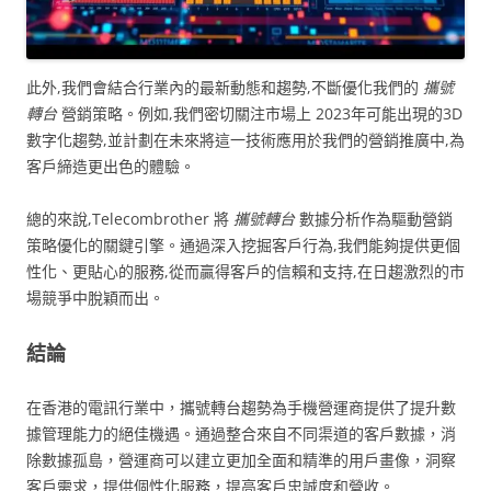
此外,我們會結合行業內的最新動態和趨勢,不斷優化我們的
攜號
轉台
營銷策略。例如,我們密切關注市場上 2023年可能出現的3D
數字化趨勢,並計劃在未來將這一技術應用於我們的營銷推廣中,為
客戶締造更出色的體驗。
總的來說,Telecombrother 將
攜號轉台
數據分析作為驅動營銷
策略優化的關鍵引擎。通過深入挖掘客戶行為,我們能夠提供更個
性化、更貼心的服務,從而贏得客戶的信賴和支持,在日趨激烈的市
場競爭中脫穎而出。
結論
在香港的電訊行業中，攜號轉台趨勢為手機營運商提供了提升數
據管理能力的絕佳機遇。通過整合來自不同渠道的客戶數據，消
除數據孤島，營運商可以建立更加全面和精準的用戶畫像，洞察
客戶需求，提供個性化服務，提高客戶忠誠度和營收。