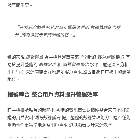
說至關重要。
「在激烈的競爭中,能否真正掌握客戶的
數據管理能力提
升
,成為決勝未來的關鍵所在。」
總的來說,
攜號轉台
為手機營運商帶來了全新的
客戶洞察
機遇,有
助於提升整體的
數據治理
和
營運效率優化
水平。通過深入分析
用戶行為,營運商能更好地滿足客戶需求,鞏固自身在市場中的競爭
地位。
攜號轉台-整合用戶資料提升營運效率
在手機攜號轉台的趨勢下,香港的電訊商需要積極整合來自不同渠
道的用戶資料,消除數據孤島,提升整體的數據管理能力。這不僅能
幫助他們更精準地洞察用戶需求,還能顯著提升營運效率。