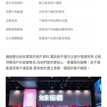
用戶註冊資料
建立基本用戶檔案
消費行為數據
分析用戶偏好和需求
互動紀錄
了解用戶與品牌的互動
網路瀏覽數據
洞悉用戶的興趣及購買傾向
社交媒體數據
掌握用戶在線活動及情感
通過整合這些豐富的用戶資料,電訊商不僅可以提升營運效率,也能
洞察用戶的真實需求,為他們提供更貼心、更優質的服務。這不僅
能提高客戶滿意度,更有助於建立長期、穩固的客戶關係。