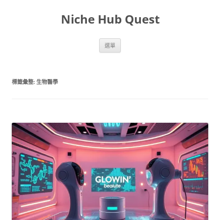
跳
至
Niche Hub Quest
主
要
內
容
選單
標籤彙整:
生物醫學