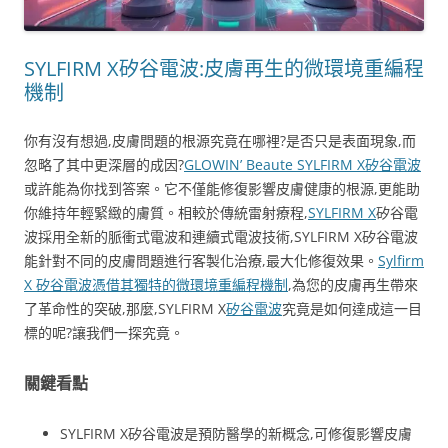
SYLFIRM X矽谷電波:皮膚再生的微環境重編程
機制
你有沒有想過,皮膚問題的根源究竟在哪裡?是否只是表面現象,而
忽略了其中更深層的成因?
GLOWIN’ Beaute SYLFIRM X矽谷電波
或許能為你找到答案。它不僅能修復影響皮膚健康的根源,更能助
你維持年輕緊緻的膚質。相較於傳統雷射療程,
SYLFIRM X
矽谷電
波採用全新的脈衝式電波和連續式電波技術,SYLFIRM X矽谷電波
能針對不同的皮膚問題進行客製化治療,最大化修復效果。
Sylfirm
X 矽谷電波憑借其獨特的微環境重編程機制
,為您的皮膚再生帶來
了革命性的突破,那麼,SYLFIRM X
矽谷電波
究竟是如何達成這一目
標的呢?讓我們一探究竟。
關鍵看點
SYLFIRM X矽谷電波是預防醫學的新概念,可修復影響皮膚