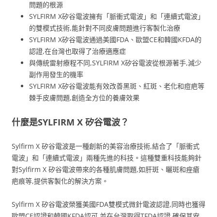
問題的根源
SYLFIRM X矽谷電波擁有「脈衝式電波」和「連續式電波」
的雙模式技術,能針對不同皮膚問題進行客製化治療
SYLFIRM X矽谷電波通過美國FDA、歐盟CE和韓國KFDA的
認證,在台灣也取得了治療適應症
與傳統雷射療程不同,SYLFIRM X矽谷電波從根源著手,減少
副作用發生的機率
SYLFIRM X矽谷電波能有效改善黑斑、紅斑、老化和痘疤等
棘手皮膚問題,創造全方位的養膚效果
什麼是SYLFIRM X 矽谷電波？
Sylfirm X 矽谷電波是一種創新的美容治療技術,結合了「脈衝式
電波」和「連續式電波」兩種先進的科技。這種雙重科技能夠針
對Sylfirm X 矽谷電波帶來的各種肌膚問題,如肝斑、曬斑和痤瘡
疤痕等,提供客製化的解決方案。
Sylfirm X 矽谷電波榮獲美國FDA雙模式微針電波認證,同時也獲得
歐盟CE認證和韓國KFDA認可,並在台灣取得TFDA認證,確保其安