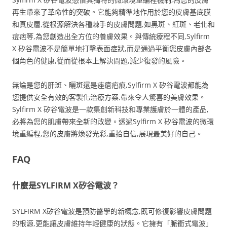
再生帶來了革命性的突破。它能夠精準地作用於您的皮膚基底膜
和真皮層,從根源解決各種棘手的皮膚問題,如黑斑、紅斑、老化和
痘疤等,為您創造出全方位的養膚效果。與傳統療程不同,Sylfirm
X 矽谷電波不是簡單地打擊表面症狀,而是通過平衡您皮膚內部各
個角色的健康,從而從根本上解決問題,減少復發的風險。
無論是您的肝斑、曬斑還是痤瘡疤痕,Sylfirm X 矽谷電波都能為
您提供安全有效的客製化治療方案,帶來令人驚喜的美膚效果。
Sylfirm X 矽谷電波是一款集創新科技和專業護膚於一體的產品,
必將為您的肌膚帶來全新的改變。透過Sylfirm X 矽谷電波的微環
境重編程,您的皮膚將煥發光彩,重拾自信,展現最美好的自己。
FAQ
什麼是SYLFIRM X矽谷電波？
SYLFIRM X矽谷電波是預防醫學的新概念,既可修復影響皮膚問題
的根源,更能讓皮膚維持年輕健康的狀態。它擁有「脈衝式電波」