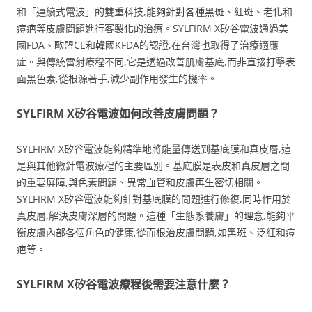
和「連續式電波」的雙重科技,能夠針對各種黑斑、紅斑、老化和
痘疤等皮膚問題進行客製化的治療。SYLFIRM X矽谷電波通過美
國FDA、歐盟CE和韓國KFDA的認證,在台灣也取得了治療適應
症。與傳統雷射療程不同,它是透過改善肌膚基底,而非直接打擊表
面黑色素,從根源著手,減少副作用發生的機率。
SYLFIRM X矽谷電波如何改善皮膚問題？
SYLFIRM X矽谷電波能夠精準地將能量傳送到基底膜和真皮層,這
是與其他微針電波療程的主要區別。基底膜是表皮和真皮層之間
的重要屏障,與色素問題、異常血管和皮膚再生密切相關。
SYLFIRM X矽谷電波能夠針對基底膜的問題進行修復,同時作用於
真皮層,解決皮膚深層的問題。這種「生態系養膚」的理念,能夠平
衡皮膚內部各個角色的健康,從而根治皮膚問題,如黑斑、泛紅和痘
疤等。
SYLFIRM X矽谷電波療程後需要注意什麼？