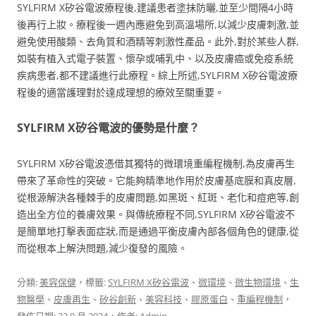
SYLFIRM X矽谷電波療程後,建議患者塗抹防曬,並至少間隔4小時
後再行上妝。療程後一週內應避免到高溫場所,以減少皮膚刺激,並
避免使用酸類、去角質和酒精等刺激性產品。此外,對於某些人群,
如裝有植入式電子裝置、懷孕或哺乳中、以及皮膚癌或免疫系統
疾病患者,都不建議進行此療程。綜上所述,SYLFIRM X矽谷電波療
程後的適當護理對於達成理想的療效至關重要。
SYLFIRM X矽谷電波的優勢是什麼？
SYLFIRM X矽谷電波憑借其獨特的微環境重編程機制,為皮膚再生
帶來了革命性的突破。它能夠精準地作用於皮膚基底膜和真皮層,
從根源解決各種棘手的皮膚問題,如黑斑、紅斑、老化和痘疤等,創
造出全方位的養膚效果。與傳統療程不同,SYLFIRM X矽谷電波不
是簡單地打擊表面症狀,而是通過平衡皮膚內部各個角色的健康,從
而從根本上解決問題,減少復發的風險。
分類:
美容保健
，標籤:
SYLFIRM X矽谷電波
、
微環境
、
微生物環境
、
生
物醫學
、
皮膚再生
、
矽谷創新
、
美容科技
、
膠原蛋白
、
重編程機制
，
發佈日期:
23 9 月 2024
，作者:
Admin