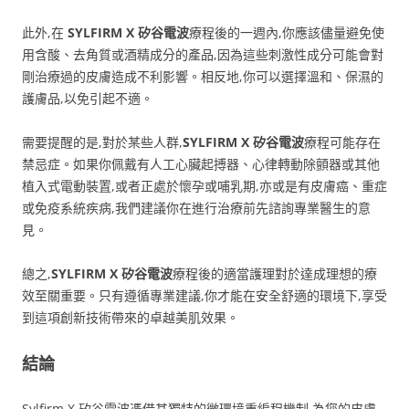
此外,在
SYLFIRM X 矽谷電波
療程後的一週內,你應該儘量避免使
用含酸、去角質或酒精成分的產品,因為這些刺激性成分可能會對
剛治療過的皮膚造成不利影響。相反地,你可以選擇溫和、保濕的
護膚品,以免引起不適。
需要提醒的是,對於某些人群,
SYLFIRM X 矽谷電波
療程可能存在
禁忌症。如果你佩戴有人工心臟起搏器、心律轉動除顫器或其他
植入式電動裝置,或者正處於懷孕或哺乳期,亦或是有皮膚癌、重症
或免疫系統疾病,我們建議你在進行治療前先諮詢專業醫生的意
見。
總之,
SYLFIRM X 矽谷電波
療程後的適當護理對於達成理想的療
效至關重要。只有遵循專業建議,你才能在安全舒適的環境下,享受
到這項創新技術帶來的卓越美肌效果。
結論
Sylfirm X 矽谷電波憑借其獨特的微環境重編程機制,為您的皮膚