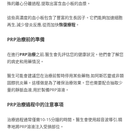
殊的離心分離過程,提取出富含血小板的血漿。
這些高濃度的血小板包含了豐富的生長因子。它們能夠加速細胞
再生,減少發炎反應,從而加快
恢復療程
。
PRP治療前的準備
在進行
PRP治療
之前,醫生會先評估您的健康狀況。他們會了解您
的病史和用藥情況。
醫生可能會建議您在治療前暫時停用某些藥物,如阿斯匹靈或非類
固醇抗炎藥。這樣做是為了確保治療效果。您也需要配合抽取少
量的靜脈血液,用於製備PRP溶液。
PRP治療過程中的注意事項
治療過程通常僅需10-15分鐘的時間。醫生會使用超音波導引,精
準地將PRP溶液注入受損部位。