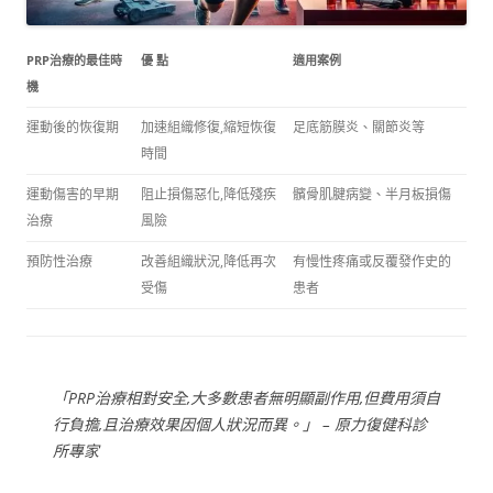
PRP治療的最佳時
優 點
適用案例
機
運動後的恢復期
加速組織修復,縮短恢復
足底筋膜炎、關節炎等
時間
運動傷害的早期
阻止損傷惡化,降低殘疾
髕骨肌腱病變、半月板損傷
治療
風險
預防性治療
改善組織狀況,降低再次
有慢性疼痛或反覆發作史的
受傷
患者
「PRP治療相對安全,大多數患者無明顯副作用,但費用須自
行負擔,且治療效果因個人狀況而異。」 – 原力復健科診
所專家