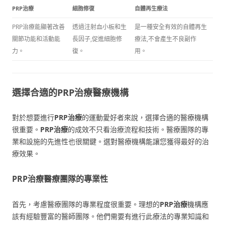
PRP治療
細胞修復
自體再生療法
PRP治療能顯著改善
透過注射血小板和生
是一種安全有效的自體再生
關節功能和活動能
長因子,促進細胞修
療法,不會產生不良副作
力。
復。
用。
選擇合適的PRP治療醫療機構
對於想要進行
PRP治療
的運動愛好者來說，選擇合適的醫療機構
很重要。
PRP治療
的成效不只看治療流程和技術。醫療團隊的專
業和設施的先進性也很關鍵。選對醫療機構能讓您獲得最好的治
療效果。
PRP治療醫療團隊的專業性
首先，考慮醫療團隊的專業程度很重要。理想的
PRP治療
機構應
該有經驗豐富的醫師團隊。他們需要有進行此療法的專業知識和